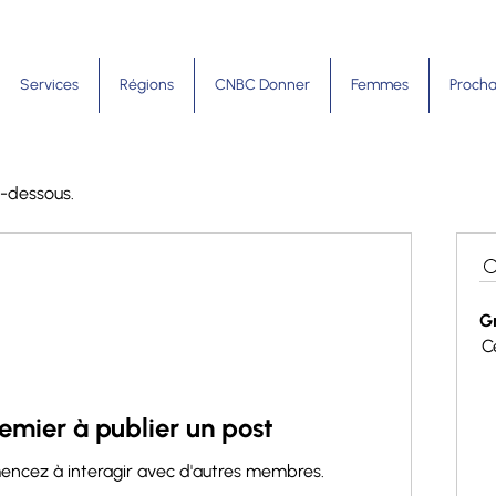
Services
Régions
CNBC Donner
Femmes
Procha
i-dessous.
G
Ce
emier à publier un post
ncez à interagir avec d'autres membres.