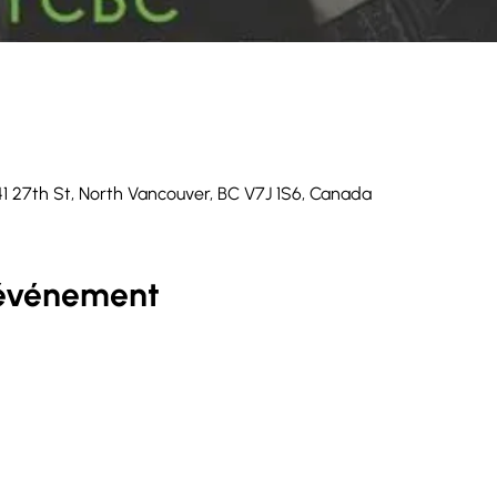
41 27th St, North Vancouver, BC V7J 1S6, Canada
'événement