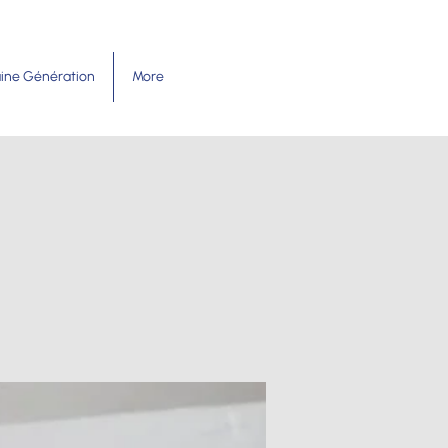
ine Génération
More