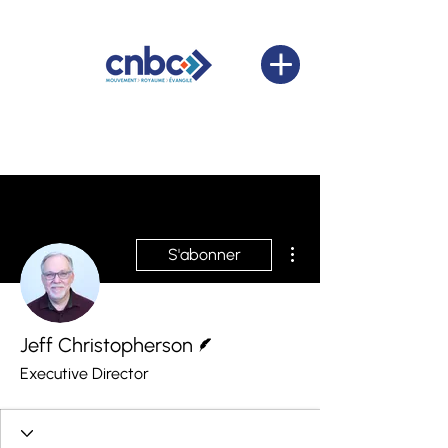
Plus d'actions
S'abonner
Écrivain
Jeff Christopherson
Executive Director